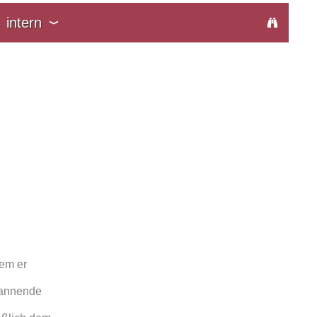
intern
dem er
pannende