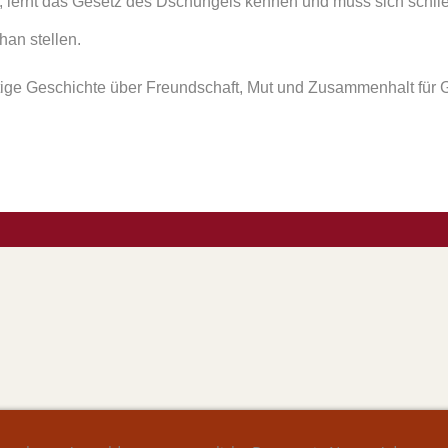
 lernt das Gesetz des Dschungels kennen und muss sich schli
han stellen.
ige Geschichte über Freundschaft, Mut und Zusammenhalt für 