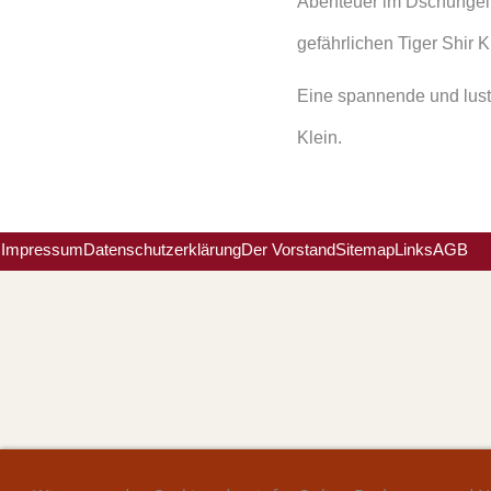
Abenteuer im Dschungel,
gefährlichen Tiger Shir K
Eine spannende und lust
Klein.
Impressum
Datenschutzerklärung
Der Vorstand
Sitemap
Links
AGB