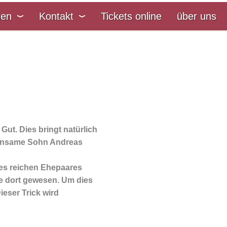
nen
Kontakt
Tickets online
über uns
Gut. Dies bringt natürlich
meinsame Sohn Andreas
des reichen Ehepaares
re dort gewesen. Um dies
ieser Trick wird