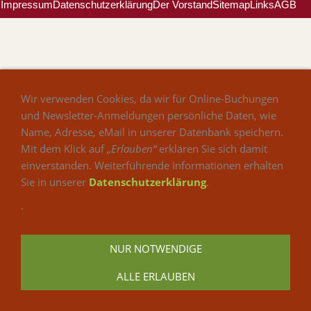
Impressum
Datenschutzerklärung
Der Vorstand
Sitemap
Links
AGB
Wir verwenden Cookies, da wir für Online-Buchungen
und Newsletter-Anmeldungen persönliche Daten, wie
Name, Adresse, eMail in unserer Datenbank speichern.
Mit dem Klick auf
„Erlauben“
erklären Sie sich damit
einverstanden. Weiterführende Informationen erhalten
Sie in unserer
Datenschutzerklärung
.
.
NUR NOTWENDIGE
ALLE ERLAUBEN